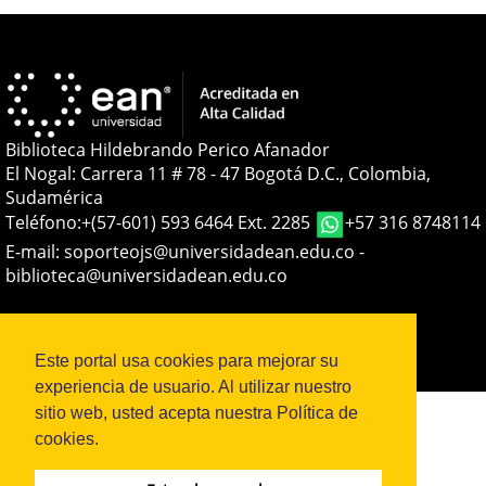
Biblioteca Hildebrando Perico Afanador
El Nogal: Carrera 11 # 78 - 47 Bogotá D.C., Colombia,
Sudamérica
Teléfono:
+(57-601) 593 6464 Ext. 2285
+57 316 8748114
E-mail:
soporteojs@universidadean.edu.co
-
biblioteca@universidadean.edu.co
Sistema OJS - Metabiblioteca |
Este portal usa cookies para mejorar su
experiencia de usuario. Al utilizar nuestro
sitio web, usted acepta nuestra Política de
cookies.