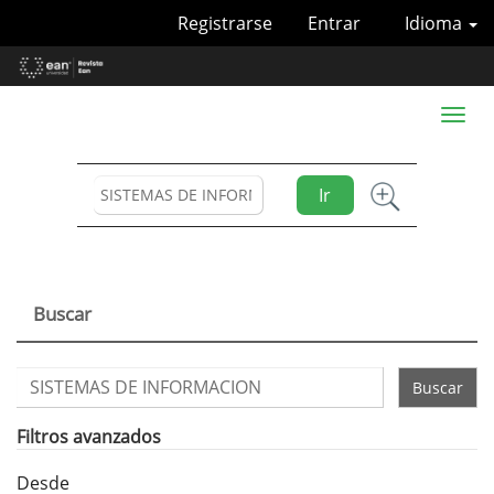
Navegación
Registrarse
Entrar
Idioma
principal
Contenido
principal
Barra
Toggl
lateral
naviga
Ir
Buscar
Buscar
artículos
por
Filtros avanzados
Desde