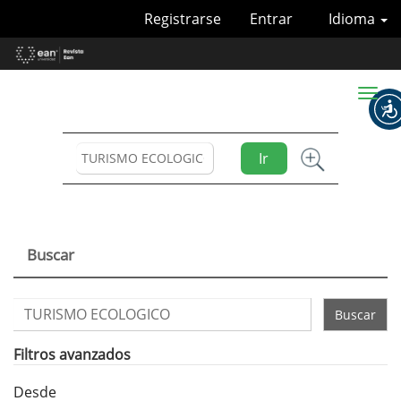
Navegación
Registrarse
Entrar
Idioma
principal
Contenido
principal
Barra
Toggl
lateral
naviga
Ir
Buscar
Buscar
artículos
por
Filtros avanzados
Desde