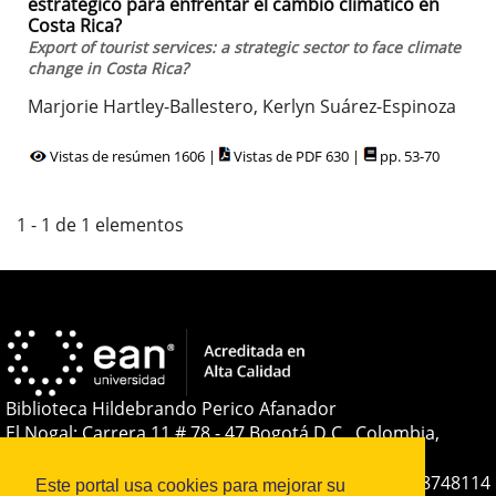
estratégico para enfrentar el cambio climático en
Costa Rica?
Export of tourist services: a strategic sector to face climate
change in Costa Rica?
Marjorie Hartley-Ballestero, Kerlyn Suárez-Espinoza
Vistas de resúmen 1606 |
Vistas de PDF 630 |
pp. 53-70
1 - 1 de 1 elementos
Biblioteca Hildebrando Perico Afanador
El Nogal: Carrera 11 # 78 - 47 Bogotá D.C., Colombia,
Sudamérica
Teléfono:
+(57-601) 593 6464 Ext. 2285
+57 316 8748114
Este portal usa cookies para mejorar su