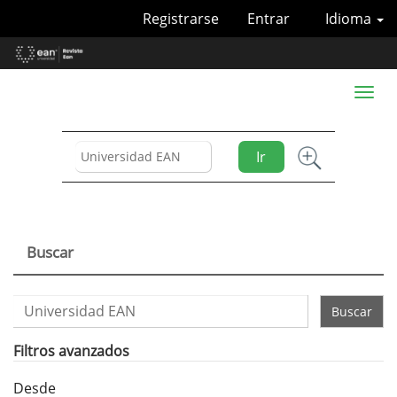
Navegación
Registrarse
Entrar
Idioma
principal
Contenido
principal
Barra
Toggl
lateral
naviga
Ir
Buscar
Buscar
artículos
por
Filtros avanzados
Desde