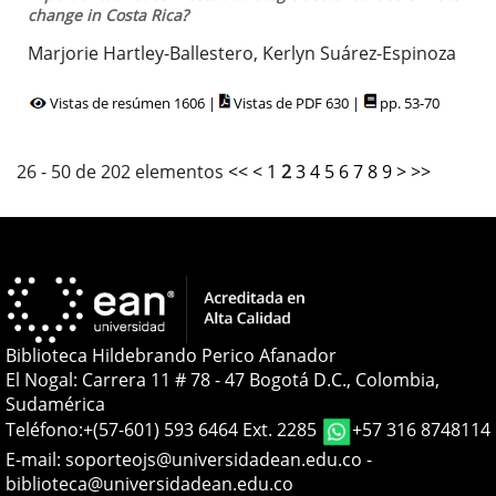
change in Costa Rica?
Marjorie Hartley-Ballestero, Kerlyn Suárez-Espinoza
Vistas de resúmen 1606 |
Vistas de PDF 630 |
pp. 53-70
26 - 50 de 202 elementos
<<
<
1
2
3
4
5
6
7
8
9
>
>>
Biblioteca Hildebrando Perico Afanador
El Nogal: Carrera 11 # 78 - 47 Bogotá D.C., Colombia,
Sudamérica
Teléfono:
+(57-601) 593 6464 Ext. 2285
+57 316 8748114
E-mail:
soporteojs@universidadean.edu.co
-
biblioteca@universidadean.edu.co