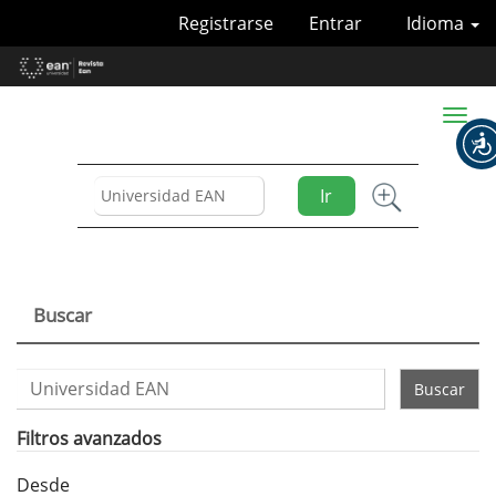
Navegación
Registrarse
Entrar
Idioma
principal
Contenido
principal
Barra
Toggl
lateral
naviga
Ir
Buscar
Buscar
artículos
por
Filtros avanzados
Desde