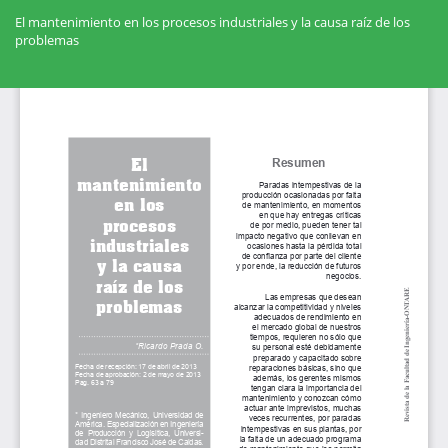
Volver
a
El mantenimiento en los procesos industriales y la causa raíz de los
los
problemas
detalles
del
Des
artículo
De
PD