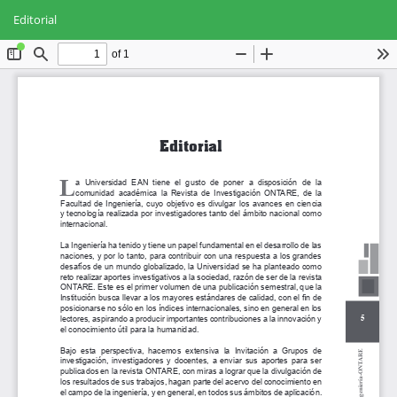
Volver
Des
De
a
Editorial
PD
los
detalles
del
artículo