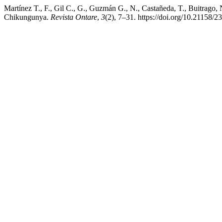
Martínez T., F., Gil C., G., Guzmán G., N., Castañeda, T., Buitrago,
Chikungunya.
Revista Ontare
,
3
(2), 7–31. https://doi.org/10.21158