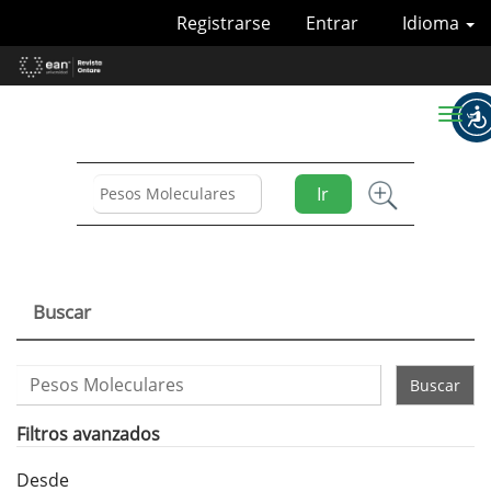
Navegación
Registrarse
Entrar
Idioma
principal
Contenido
principal
Barra
Toggl
lateral
naviga
Ir
Buscar
Buscar
artículos
por
Filtros avanzados
Desde