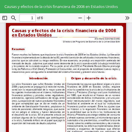
Volver
Des
De
a
Causas y efectos de la crísis financiera de 2008 en Estados Unidos
PD
los
detalles
del
artículo