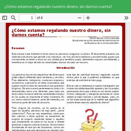
Volver
Des
De
a
¿Cómo estamos regalando nuestro dinero, sin darnos cuenta?
PD
los
detalles
del
artículo