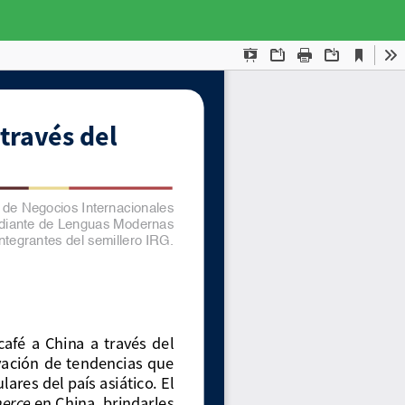
Des
De
PD