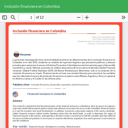
Volver
Des
De
a
Inclusión financiera en Colombia
PD
los
detalles
del
artículo