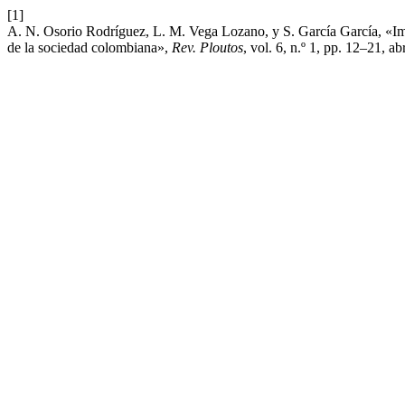
[1]
A. N. Osorio Rodríguez, L. M. Vega Lozano, y S. García García, «Imp
de la sociedad colombiana»,
Rev. Ploutos
, vol. 6, n.º 1, pp. 12–21, ab