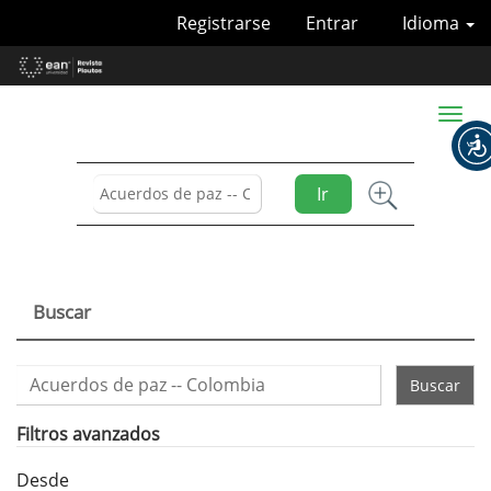
Navegación
Registrarse
Entrar
Idioma
principal
Contenido
principal
Barra
Toggl
lateral
naviga
Ir
Buscar
Buscar
artículos
por
Filtros avanzados
Desde