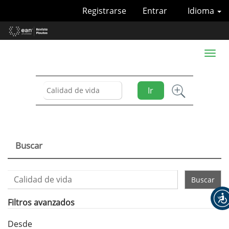
Navegación
Registrarse
Entrar
Idioma
principal
Contenido
principal
Barra
Toggl
lateral
naviga
Ir
Buscar
Buscar
artículos
por
Filtros avanzados
Desde