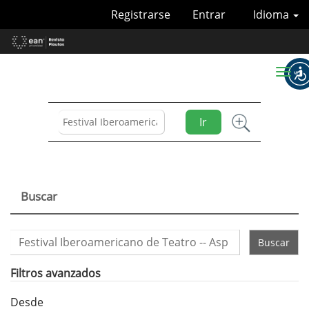
Navegación
Registrarse
Entrar
Idioma
principal
Contenido
principal
Barra
Toggl
lateral
naviga
Ir
Buscar
Buscar
artículos
por
Filtros avanzados
Desde