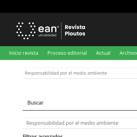
Navegación
principal
Contenido
principal
Barra
lateral
Inicio revista
Proceso editorial
Actual
Archivo
Buscar
Buscar
artículos
por
Filtros avanzados