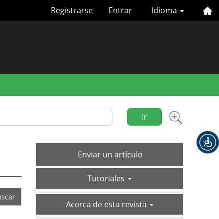
Registrarse
Entrar
Idioma
Ir
Enviar
Enviar un artículo
un
tutoriales
artículo
Tutoriales
acerca-
Acerca de esta revista
de