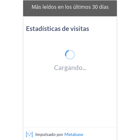
mas-
Más leídos en los últimos 30 días
vistos