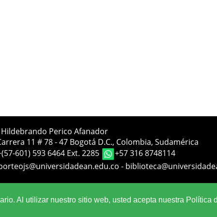
a Hildebrando Perico Afanador
Carrera 11 # 78 - 47 Bogotá D.C., Colombia, Sudamérica
+(57-601) 593 6464 Ext. 2285
+57 316 8748114
porteojs@universidadean.edu.co
-
biblioteca@universidade
Sistema OJS - Metabiblioteca |
io. Al utilizar nuestro sitio web, usted acepta nuestra Política 