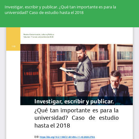
Volver
a
Investigar, escribir y publicar. ¿Qué tan importante es para la
los
universidad? Caso de estudio hasta el 2018
detalles
del
Des
artículo
De
PD