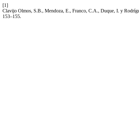
[1]
Clavijo Olmos, S.B., Mendoza, E., Franco, C.A., Duque, I. y Rodrígu
153–155.