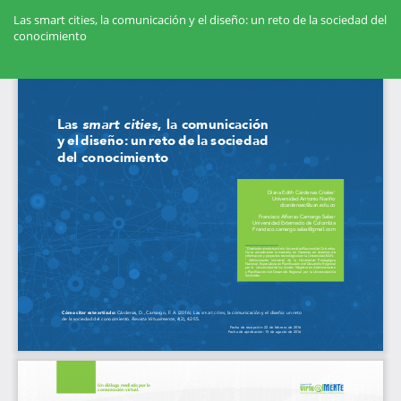
Volver
a
Las smart cities, la comunicación y el diseño: un reto de la sociedad del
los
conocimiento
detalles
del
Des
artículo
De
PD