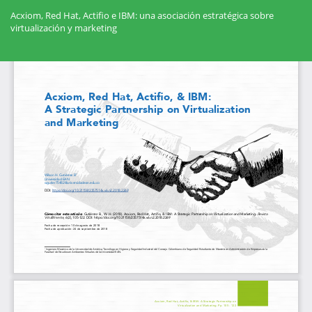
Volver
a
Acxiom, Red Hat, Actifio e IBM: una asociación estratégica sobre
los
virtualización y marketing
detalles
del
Des
artículo
De
PD