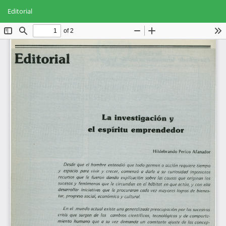
Volver
Des
De
a
Editorial
PD
los
detalles
del
artículo