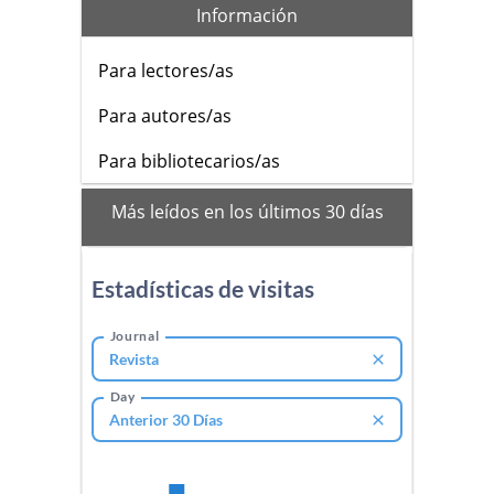
Información
Para lectores/as
Para autores/as
Para bibliotecarios/as
mas_vistos
Más leídos en los últimos 30 días