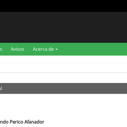
s
Avisos
Acerca de
l
ando Perico Afanador