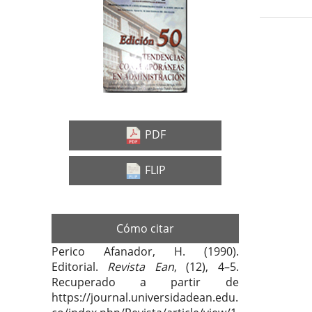
Barra
Con
lateral
prin
del
del
Deta
artículo
artí
del
artí
PDF
FLIP
Cómo citar
Perico Afanador, H. (1990).
Editorial.
Revista Ean
, (12), 4–5.
Recuperado a partir de
https://journal.universidadean.edu.