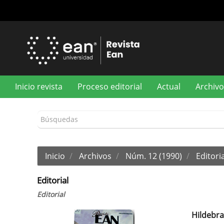
Navegación
principal
Contenido
principal
Barra
lateral
Inicio revista
Proceso editorial
Actual
Archivo
Inicio
Archivos
Núm. 12 (1990)
Editoria
Editorial
Editorial
Hildebr