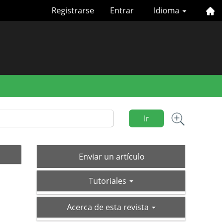
Registrarse
Entrar
Idioma
Ir
Enviar
Enviar un artículo
un
tutoriales
artículo
Tutoriales
acerca-
Acerca de esta revista
de