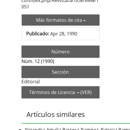
co/index.php/Revista/article/view/1
051
Más formatos de cita
Publicado:
Apr 28, 1990
Número
Núm. 12 (1990)
Sección
Editorial
Términos de Licencia
(VER)
Artículos similares
Alejandra Amalia Barrera-Ramírez, Patricia Ram