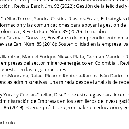
acción
,
Revista Ean: Núm. 92 (2022): Gestión de la felicidad y 
 Cuéllar-Torres, Sandra Cristina Riascos-Erazo,
Estrategias 
información y las comunicaciones para apoyar la gestión de
 Colombia
,
Revista Ean: Núm. 89 (2020): Tema libre
anda Guzmán González,
Enseñanza del emprendimiento en la
evista Ean: Núm. 85 (2018): Sostenibilidad en la empresa: va
illamizar, Manuel Enrique Nieves Plata, Germán Mauricio R
s empresas del sector minero-energético en Colombia.
,
Revi
 bienestar en las organizaciones
dor-Moncada, Rafael Ricardo Rentería-Ramos, Iván Darío Ur
encias administrativas: una mirada desde el análisis de red
ly Yurany Cuellar-Cuellar,
Diseño de estrategias para incenti
dministración de Empresas en los semilleros de investigaci
. 86 (2019): Buenas prácticas gerenciales en educación y ge
rtículo.