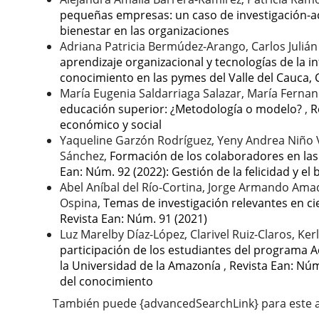
pequeñas empresas: un caso de investigación-
bienestar en las organizaciones
Adriana Patricia Bermúdez-Arango, Carlos Julián
aprendizaje organizacional y tecnologías de la 
conocimiento en las pymes del Valle del Cauca,
María Eugenia Saldarriaga Salazar, María Fern
educación superior: ¿Metodología o modelo?
,
R
económico y social
Yaqueline Garzón Rodríguez, Yeny Andrea Niño V
Sánchez,
Formación de los colaboradores en la
Ean: Núm. 92 (2022): Gestión de la felicidad y el
Abel Aníbal del Río-Cortina, Jorge Armando Ama
Ospina,
Temas de investigación relevantes en ci
Revista Ean: Núm. 91 (2021)
Luz Marelby Díaz-López, Clarivel Ruiz-Claros, Ker
participación de los estudiantes del programa A
la Universidad de la Amazonía
,
Revista Ean: Núm
del conocimiento
También puede {advancedSearchLink} para este a