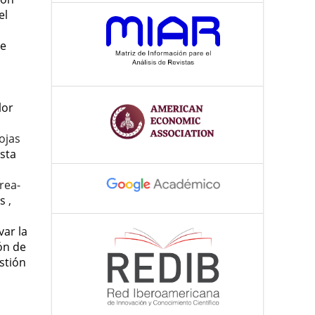
el
de
lor
ojas
sta
rea-
es
,
var la
ón de
stión