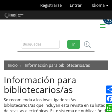
Navegación
Registrarse
Entrar
Idioma
principal
Contenido
principal
Barra
Toggl
lateral
naviga
Ir
Inicio
Información para bibliotecarios/as
Información para
bibliotecarios/as
Se recomienda a los investigadores/as
bibliotecarios/as que incluyan esta revista en su listado
de revistas electrónicas. Este sistema de publicación de