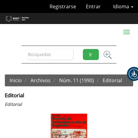
Navegación
Registrarse
Entrar
Idioma
principal
Contenido
principal
Barra
Toggl
lateral
naviga
Ir
Inicio
Archivos
Núm. 11 (1990)
Editorial
Editorial
Editorial
Barra
lateral