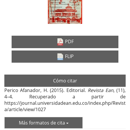
del
artículo
PDF
FLIP
Cómo citar
Perico Afanador, H. (2015). Editorial.
Revista Ean
, (11),
4–4. Recuperado a partir de
https://journal.universidadean.edu.co/index.php/Revist
a/article/view/1027
Más formatos de cita