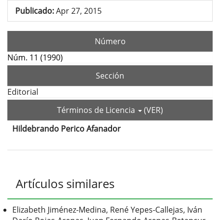
Publicado:
Apr 27, 2015
Número
Núm. 11 (1990)
Sección
Editorial
Términos de Licencia
(VER)
Hildebrando Perico Afanador
Contenido
principal
del
Detalles
Artículos similares
artículo
del
artículo
Elizabeth Jiménez-Medina, René Yepes-Callejas, Iván