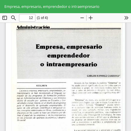
Volver
Des
De
a
Empresa, empresario, emprendedor o intraempresario
PD
los
detalles
del
artículo