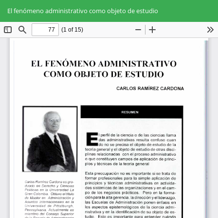
Volver
Des
De
a
El fenómeno administrativo como objeto de estudio
PD
los
detalles
del
artículo