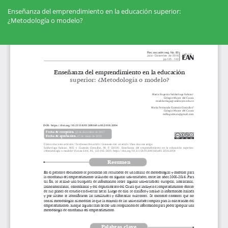
Volver
a
Enseñanza del emprendimiento en la educación superior:
los
¿Metodología o modelo?
detalles
del
Des
artículo
De
PD