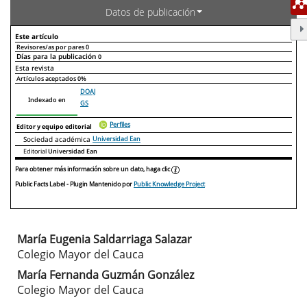
Datos de publicación
Este artículo
Revisores/as por pares
0
Días para la publicación
0
Declaraciones de autoría
Este artículo
Otros artículos
Esta revista
Artículos aceptados
0%
DOAJ
Indexado en
GS
Perfiles
Editor y equipo editorial
Sociedad académica
Universidad Ean
Editorial
Universidad Ean
Para obtener más información sobre un dato, haga clic
Public Facts Label
- Plugin Mantenido por
Public Knowledge Project
María Eugenia Saldarriaga Salazar
Contenido
Colegio Mayor del Cauca
principal
María Fernanda Guzmán González
Colegio Mayor del Cauca
del