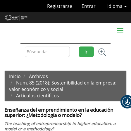
Navegación
Registrarse
Entrar
Idioma
principal
Contenido
principal
Barra
Toggl
lateral
naviga
Ir
Inicio
Archivos
Núm. 85 (2018): Sostenibilidad en la empresa:
valor económico y social
Artículos científicos
Enseñanza del emprendimiento en la educación
superior: ¿Metodología o modelo?
The teaching of entrepreneurship in higher education: a
model or a methodology?