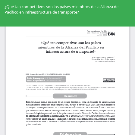
Volver
a
¿Qué tan competitivos son los países miembros de la Alianza del
los
Pacífico en infraestructura de transporte?
detalles
del
Des
artículo
De
PD