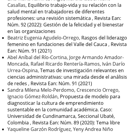
Casallas,
Equilibrio trabajo-vida y su relación con la
salud mental en trabajadores de diferentes
profesiones: una revisión sistemática
,
Revista Ean:
Núm. 92 (2022): Gestión de la felicidad y el bienestar
en las organizaciones
Beatriz Eugenia Agudelo-Orrego,
Rasgos del liderazgo
femenino en fundaciones del Valle del Cauca
,
Revista
Ean: Núm. 91 (2021)
Abel Aníbal del Río-Cortina, Jorge Armando Amador-
Moncada, Rafael Ricardo Rentería-Ramos, Iván Darío
Urrea-Ospina,
Temas de investigación relevantes en
ciencias administrativas: una mirada desde el análisis
de redes
,
Revista Ean: Núm. 91 (2021)
Sandra Milena Melo-Perdomo, Crescencio Orrego,
Ignacio Gómez-Roldán,
Propuesta de modelo para
diagnosticar la cultura de emprendimiento
sustentable en la comunidad académica. Caso:
Universidad de Cundinamarca, Seccional Ubaté,
Colombia
,
Revista Ean: Núm. 89 (2020): Tema libre
Yaqueline Garzón Rodríguez, Yeny Andrea Niño