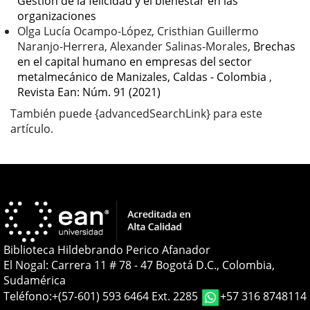
Gestión de la felicidad y el bienestar en las
organizaciones
Olga Lucía Ocampo-López, Cristhian Guillermo
Naranjo-Herrera, Alexander Salinas-Morales,
Brechas
en el capital humano en empresas del sector
metalmecánico de Manizales, Caldas - Colombia
,
Revista Ean: Núm. 91 (2021)
También puede {advancedSearchLink} para este
artículo.
Biblioteca Hildebrando Perico Afanador
El Nogal: Carrera 11 # 78 - 47 Bogotá D.C., Colombia,
Sudamérica
Teléfono:
+(57-601) 593 6464 Ext. 2285
+57 316 8748114