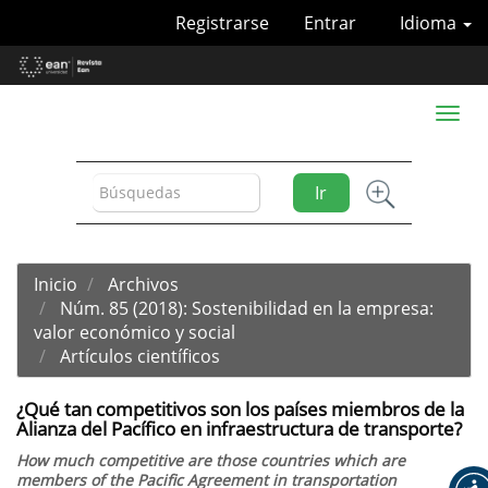
Navegación
Registrarse
Entrar
Idioma
principal
Contenido
principal
Barra
Toggl
lateral
naviga
Ir
Inicio
Archivos
Núm. 85 (2018): Sostenibilidad en la empresa:
valor económico y social
Artículos científicos
¿Qué tan competitivos son los países miembros de la
Alianza del Pacífico en infraestructura de transporte?
How much competitive are those countries which are
members of the Pacific Agreement in transportation