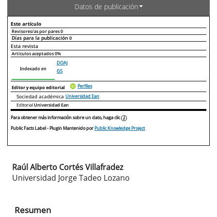
Datos de publicación
Este artículo
Revisores/as por pares
0
Días para la publicación
0
Declaraciones de autoría
Este artículo
Otros artículos
Esta revista
Artículos aceptados
0%
DOAJ
Indexado en
GS
Perfiles
Editor y equipo editorial
Sociedad académica
Universidad Ean
Editorial
Universidad Ean
Para obtener más información sobre un dato, haga clic
Public Facts Label
- Plugin Mantenido por
Public Knowledge Project
Raúl Alberto Cortés Villafradez
Contenido
Universidad Jorge Tadeo Lozano
principal
del
Resumen