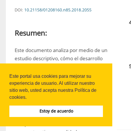
DOI:
10.21158/01208160.n85.2018.2055
Resumen:
Este documento analiza por medio de un 
estudio descriptivo, cómo el desarrollo 
de infraestructura fue un elemento 
importante de la competitividad, durante 
Este portal usa cookies para mejorar su
el periodo 2006-2016. En esta 
experiencia de usuario. Al utilizar nuestro
sitio web, usted acepta nuestra Política de
investigación se compara el 
cookies.
comportamiento de la inversión en 
infraestructura de transporte frente a 
Estoy de acuerdo
variables que miden los resultados de la 
competitividad de la misma, como lo 