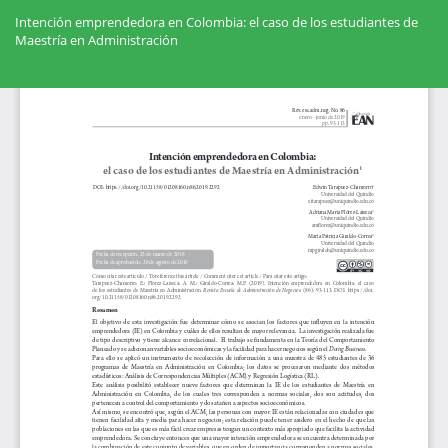
Volver
a
Intención emprendedora en Colombia: el caso de los estudiantes de
los
Maestría en Administración
detalles
del
Des
artículo
De
PD