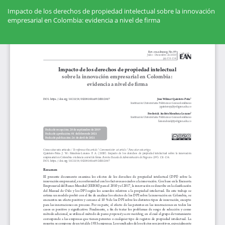
Volver
a
Impacto de los derechos de propiedad intelectual sobre la innovación
los
empresarial en Colombia: evidencia a nivel de firma
detalles
del
Des
artículo
De
PD