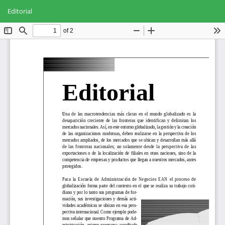
Volver
Des
De
a
Editorial
PD
los
detalles
del
artículo