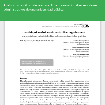
Volver
a
Análisis psicométrico de la escala clima organizacional en servidores
los
administrativos de una universidad pública
detalles
del
Des
artículo
De
PD