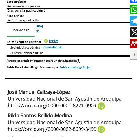
Este artículo
Revisores/as por pares
0
Días para la publicación
0
Declaraciones de autoría
Este artículo
Otros artículos
Esta revista
Artículos aceptados
0%
DOAJ
Indexado en
GS
Perfiles
Editor y equipo editorial
Sociedad académica
Universidad Ean
Editorial
Universidad Ean
Para obtener más información sobre un dato, haga clic
Public Facts Label
- Plugin Mantenido por
Public Knowledge Project
José Manuel Calizaya-López
Contenido
Universidad Nacional de San Agustín de Arequipa
principal
https://orcid.org/0000-0001-6221-0909
del
Rildo Santos Bellido-Medina
Universidad Nacional de San Agustín de Arequipa
artículo
https://orcid.org/0000-0002-8699-3490