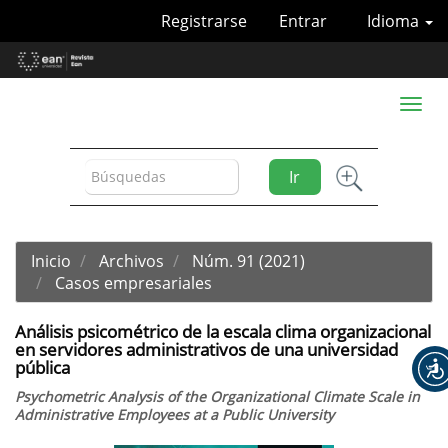
Navegación
Registrarse
Entrar
Idioma
principal
Contenido
principal
Barra
Toggl
lateral
naviga
Ir
Inicio
Archivos
Núm. 91 (2021)
Casos empresariales
Análisis psicométrico de la escala clima organizacional
en servidores administrativos de una universidad
pública
Psychometric Analysis of the Organizational Climate Scale in
Administrative Employees at a Public University