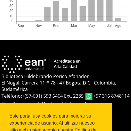
Biblioteca Hildebrando Perico Afanador
El Nogal: Carrera 11 # 78 - 47 Bogotá D.C., Colombia,
Sudamérica
Teléfono:
+(57-601) 593 6464 Ext. 2285
+57 316 8748114
E-mail:
soporteojs@universidadean.edu.co
-
biblioteca@universidadean.edu.co
Este portal usa cookies para mejorar su
experiencia de usuario. Al utilizar nuestro
Sistema OJS - Metabiblioteca |
sitio web, usted acepta nuestra Política de