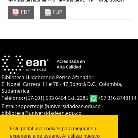
PDF
FLIP
Biblioteca Hildebrando Perico Afanador
El Nogal: Carrera 11 # 78 - 47 Bogotá D.C., Colombia,
Sudamérica
Teléfono:
+(57-601) 593 6464 Ext. 2285
+57 316 8748114
E-mail:
soporteojs@universidadean.edu.co
-
biblioteca@universidadean.edu.co
Este portal usa cookies para mejorar su
Sistema OJS - Metabiblioteca |
experiencia de usuario. Al utilizar nuestro