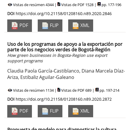
Vistas de resúmen 4344 |
Vistas de PDF 1528 |
pp. 177-196
DOI
https://doi.org/10.21158/01208160.n89.2020.2846
PDF
FLIP
XML
Uso de los programas de apoyo a la exportación por
parte de los negocios verdes de Bogotá-Región
How green businesses in Bogota-Region use export
support programs
Claudia Paola García-Castiblanco, Diana Marcela Díaz-
Ariza, Estibaliz Aguilar-Galeano
Vistas de resúmen 1134 |
Vistas de PDF 689 |
pp. 197-214
DOI
https://doi.org/10.21158/01208160.n89.2020.2872
PDF
FLIP
XML
Propuesta de modelo para diagnosticar la cultura