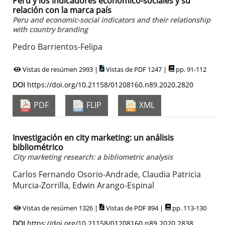
Perú y los indicadores económico-sociales y su
relación con la marca país
Peru and economic-social indicators and their relationship
with country branding
Pedro Barrientos-Felipa
Vistas de resúmen 2993 |
Vistas de PDF 1247 |
pp. 91-112
DOI
https://doi.org/10.21158/01208160.n89.2020.2820
PDF
FLIP
XML
Investigación en city marketing: un análisis
bibliométrico
City marketing research: a bibliometric analysis
Carlos Fernando Osorio-Andrade, Claudia Patricia
Murcia-Zorrilla, Edwin Arango-Espinal
Vistas de resúmen 1326 |
Vistas de PDF 894 |
pp. 113-130
DOI
https://doi.org/10.21158/01208160.n89.2020.2838