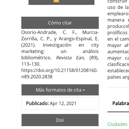
construir
uso de la
emplearon
manera n
Cómo citar
producció
Osorio-Andrade, C. F., Murcia-
prolífico
Zorrilla, C. P., y Arango-Espinal, E.
en el cam
(2021). Investigación en city
mayor ah
marketing: un análisis
aumentado
bibliométrico.
Revista Ean
, (89),
mayor ca
113–130.
clasifica
https://doi.org/10.21158/01208160.
establece
n89.2020.2838
países an
Más formatos de cita
Publicado:
Apr 12, 2021
Palabra
Doi
Ciudades 