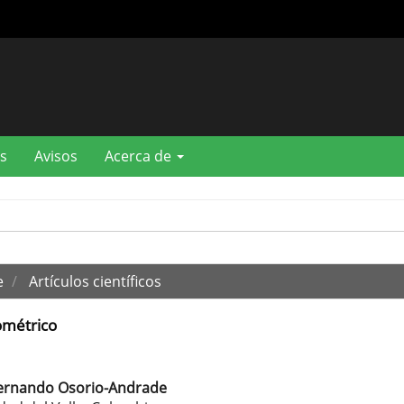
s
Avisos
Acerca de
e
Artículos científicos
iométrico
Fernando Osorio-Andrade