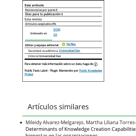
Este artículo
Revisores/as por pares
0
Días para la publicación
0
Declaraciones de autoría
Este artículo
Otros artículos
Esta revista
Artículos aceptados
0%
DOAJ
Indexado en
GS
Perfiles
Editor y equipo editorial
Sociedad académica
Universidad Ean
Editorial
Universidad Ean
Para obtener más información sobre un dato, haga clic
Public Facts Label
- Plugin Mantenido por
Public Knowledge
Project
Artículos similares
Mileidy Alvarez-Melgarejo, Martha Liliana Torres
Determinants of Knowledge Creation Capabiliti
bienestar en las organizaciones