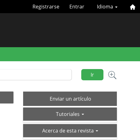
Registrarse
Entrar
Idioma
Ir
Enviar
Enviar un artículo
un
tutoriales
artículo
Tutoriales
acerca-
Acerca de esta revista
de