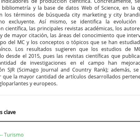
 indicadores de producción científica. Concretamente, s
 bibliometría y la base de datos Web of Science, en la 
 los términos de búsqueda city marketing y city brand
o excluyente. Así mismo, se identifica la evolución
n científica, las principales revistas académicas, los autor
s y de mayor citación, las áreas del conocimiento que inter
po del MC y los conceptos o tópicos que se han estudia
ínco. Los resultados sugieren que los estudios de M
 desde el 2015, pues las revistas científicas que public
ntidad de investigaciones en el campo han mejora
ción SJR (Scimago Journal and Country Rank); además, s
r que la mayor cantidad de artículos desarrollados perten
gloparlantes y europeos.
s clave
-- Turismo