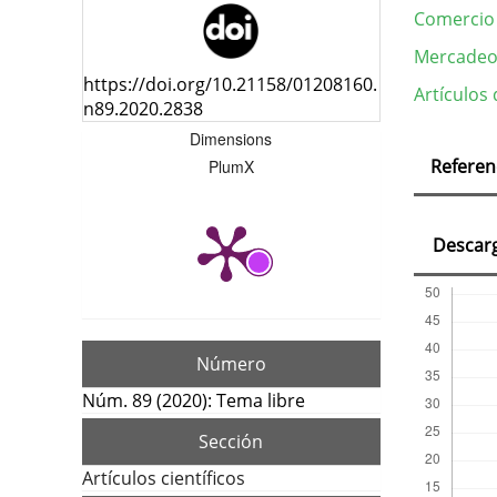
Comercio 
Mercade
https://doi.org/10.21158/01208160.
Artículos 
n89.2020.2838
Dimensions
Deta
Referen
PlumX
del
artí
Descar
Número
Núm. 89 (2020): Tema libre
Sección
Artículos científicos