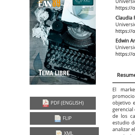
Barra
Con
Universi
lateral
prin
https://
del
del
Claudia P
Universid
artículo
artí
https://
Edwin Ar
Universi
https://
Resum
El marke
promocio
objetivo 
PDF (ENGLISH)
gerencial
de los c
FLIP
estudio d
analizar e
XML