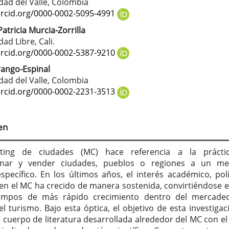
tenido
dad del Valle, Colombia
cipal
orcid.org/0000-0002-5095-4991
atricia Murcia-Zorrilla
ad Libre, Cali.
culo
orcid.org/0000-0002-5387-9210
ango-Espinal
dad del Valle, Colombia
orcid.org/0000-0002-2231-3513
en
ting de ciudades (MC) hace referencia a la prácti
nar y vender ciudades, pueblos o regiones a un me
específico. En los últimos años, el interés académico, polí
 en el MC ha crecido de manera sostenida, convirtiéndose 
ampos de más rápido crecimiento dentro del mercadeo
el turismo. Bajo esta óptica, el objetivo de esta investigac
l cuerpo de literatura desarrollada alrededor del MC con el 