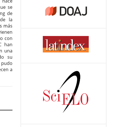
e hace
que se
ing de
 de la
es más
vienen
do con
C han
an una
do su
e pudo
ecen a