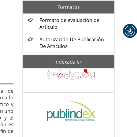
formatos
Formatos
Formato de evaluación de
Artículo
Autorización De Publicación
De Artículos
Indexada-
Indexada en
de
ca de
rcado
tico y
en uno
 y el
ión es
fin de