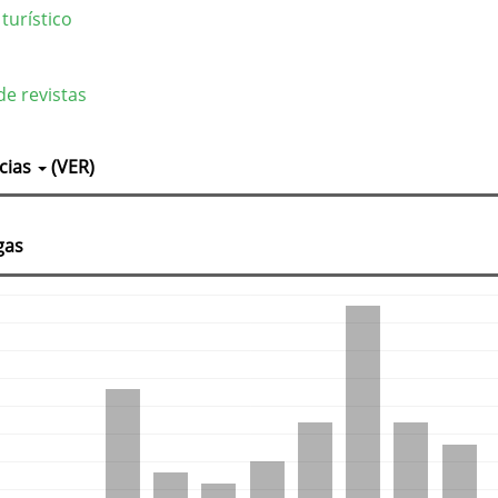
turístico
o
de revistas
lles
cias
(VER)
culo
gas