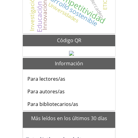
Investigación científica
Educación superior
Competitividad
Desarrollo sostenible
Mercadeo
ETICA
Innovación
Universidades
Código QR
Información
Para lectores/as
Para autores/as
Para bibliotecarios/as
mas_vistos
Más leídos en los últimos 30 días