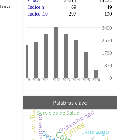
ltura
Palabras clave
Sostenibilidad
Servicios de Salud
Pymes
Liderazgo