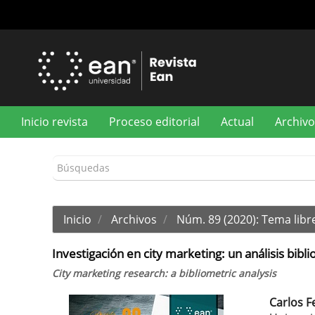
Navegación
principal
Contenido
principal
Barra
lateral
Inicio revista
Proceso editorial
Actual
Archivo
Inicio
Archivos
Núm. 89 (2020): Tema libr
Investigación en city marketing: un análisis bibl
City marketing research: a bibliometric analysis
Carlos 