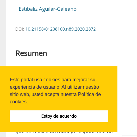
Estibaliz Aguilar-Galeano
DOI:
10.21158/01208160.n89.2020.2872
Resumen
El deterioro ambiental causado por la 
intensa actividad económica desarrollada 
Este portal usa cookies para mejorar su
experiencia de usuario. Al utilizar nuestro
desde el siglo pasado ha llevado a que en 
sitio web, usted acepta nuestra Política de
las últimas décadas se cuestionen las 
cookies.
formas tradicionales de producción, de 
modo que se ha abierto el espacio a 
Estoy de acuerdo
nuevas oportunidades de negocios en las 
que se realice un manejo responsable de 