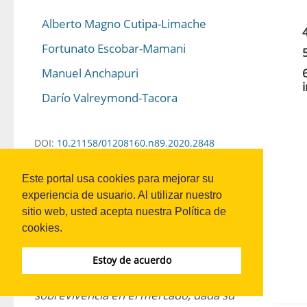
Alberto Magno Cutipa-Limache
Fortunato Escobar-Mamani
Manuel Anchapuri
Darío Valreymond-Tacora
DOI:
10.21158/01208160.n89.2020.2848
Este portal usa cookies para mejorar su
Resumen
experiencia de usuario. Al utilizar nuestro
sitio web, usted acepta nuestra Política de
cookies.
La escasa capacidad innovadora y 
competitiva de micro y pequeñas 
Estoy de acuerdo
empresas -mype- induce solo a la 
sobrevivencia en el mercado, dada su 