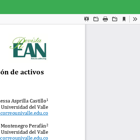
Des
De
PD