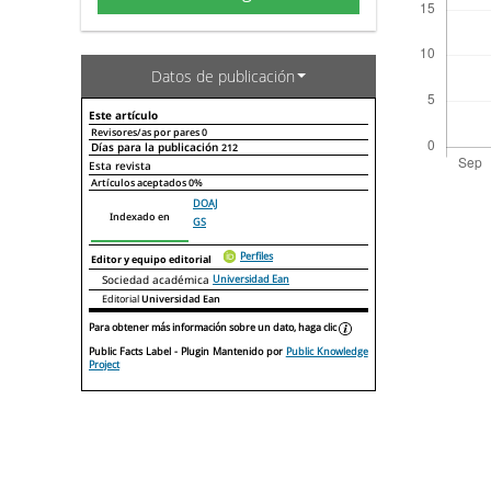
Datos de publicación
Este artículo
Revisores/as por pares
0
Días para la publicación
212
Declaraciones de autoría
Este artículo
Otros artículos
Esta revista
Artículos aceptados
0%
DOAJ
Indexado en
GS
Perfiles
Editor y equipo editorial
Sociedad académica
Universidad Ean
Editorial
Universidad Ean
Para obtener más información sobre un dato, haga clic
Public Facts Label
- Plugin Mantenido por
Public Knowledge
Project