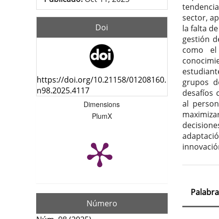
tendencia
sector, a
Doi
la falta d
gestión d
como el 
conocimie
estudiant
https://doi.org/10.21158/01208160.
grupos d
n98.2025.4117
desafíos 
al person
Dimensions
maximizar
PlumX
decisione
adaptaci
innovació
Palabra
Número