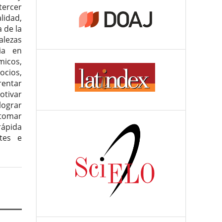
tercer
lidad,
 de la
alezas
ia en
micos,
ocios,
rentar
otivar
lograr
 tomar
rápida
tes e