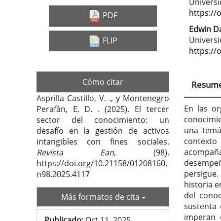
Barra
Con
Universi
lateral
prin
https://
PDF
del
del
Edwin D
Universi
FLIP
artículo
artí
https://
Cómo citar
Resum
Asprilla Castillo, V. ., y Montenegro
En las or
Perafán, E. D. . (2025). El tercer
conocimie
sector del conocimiento: un
una temát
desafío en la gestión de activos
contexto
intangibles con fines sociales.
acompaña 
Revista Ean
, (98).
desempeño
https://doi.org/10.21158/01208160.
persigue.
n98.2025.4117
historia 
del cono
Más formatos de cita
sustenta 
imperan 
Publicado:
Oct 11, 2025