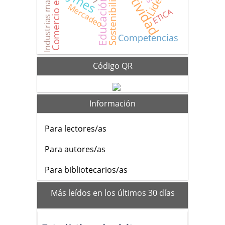
Industrias manufactureras
Comercio electrónico
Sostenibilidad
Mercadeo
ETICA
Competencias
Código QR
Información
Para lectores/as
Para autores/as
Para bibliotecarios/as
mas_vistos
Más leídos en los últimos 30 días