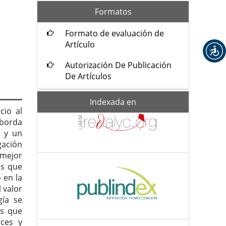
formatos
Formatos
Formato de evaluación de
Artículo
Autorización De Publicación
De Artículos
Indexada-
Indexada en
de
cio al
aborda
o y un
gación
 mejor
es que
 en la
 valor
gía se
os que
nces y