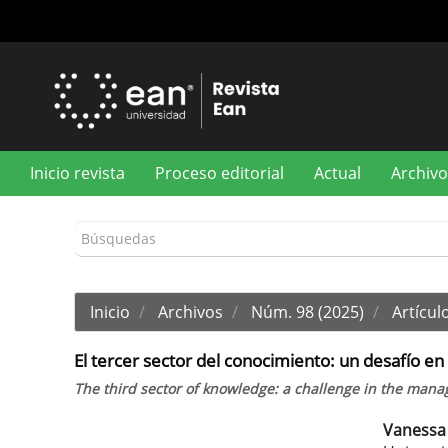
Navegación
principal
Contenido
principal
Barra
lateral
Inicio revista
Proceso editorial
Actual
Archivo
Inicio
Archivos
Núm. 98 (2025)
Artículo
El tercer sector del conocimiento: un desafío en 
The third sector of knowledge: a challenge in the mana
Vanessa 