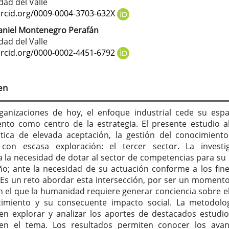
tenido
dad del Valle
cipal
orcid.org/0009-0004-3703-632X
aniel Montenegro Perafán
dad del Valle
culo
orcid.org/0000-0002-4451-6792
en
ganizaciones de hoy, el enfoque industrial cede su espa
nto como centro de la estrategia. El presente estudio 
ica de elevada aceptación, la gestión del conocimient
 con escasa exploración: el tercer sector. La investi
la necesidad de dotar al sector de competencias para su
; ante la necesidad de su actuación conforme a los fin
 Es un reto abordar esta intersección, por ser un momento
en el que la humanidad requiere generar conciencia sobre el
cimiento y su consecuente impacto social. La metodolo
en explorar y analizar los aportes de destacados estudi
en el tema. Los resultados permiten conocer los ava