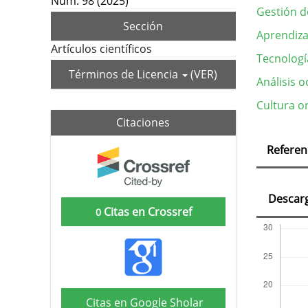
Núm. 98 (2025)
Gestión d
Sección
Aprendiza
Artículos científicos
Tecnologí
Términos de Licencia
(VER)
Análisis 
Cultura o
Citaciones
Deta
Referen
del
artí
Descar
Citas en Crossref
0
Citas en Google Sholar