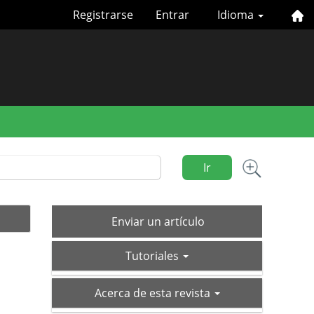
Registrarse
Entrar
Idioma
Ir
Enviar
Enviar un artículo
un
tutoriales
artículo
Tutoriales
acerca-
Acerca de esta revista
de