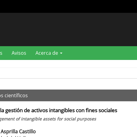
s
Avisos
Acerca de
s científicos
la gestión de activos intangibles con fines sociales
gement of intangible assets for social purposes
Asprilla Castillo