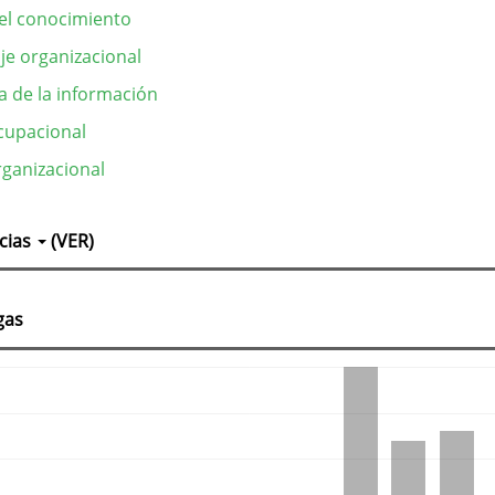
el conocimiento
je organizacional
a de la información
ocupacional
rganizacional
lles
cias
(VER)
culo
gas