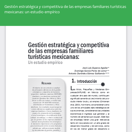
Volver
a
Gestión estratégica y competitiva de las empresas familiares turísticas
los
mexicanas: un estudio empírico
detalles
del
Des
artículo
De
PD