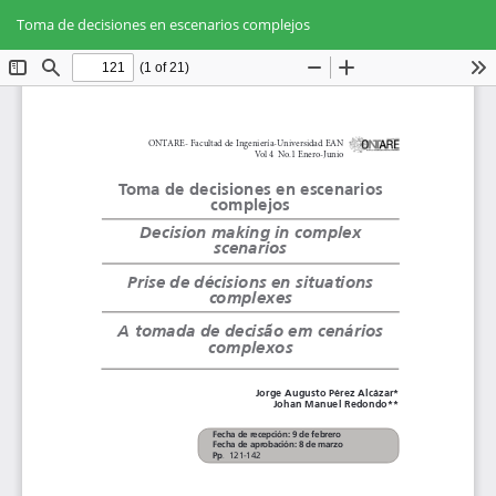
Volver
Des
De
a
Toma de decisiones en escenarios complejos
PD
los
detalles
del
artículo