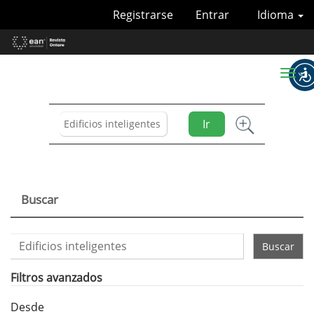
Navegación
Registrarse
Entrar
Idioma
principal
Contenido
principal
Barra
Toggl
lateral
naviga
Ir
Buscar
Buscar
artículos
por
Filtros avanzados
Desde