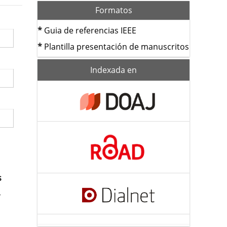
Formatos
*
Guia de referencias IEEE
*
Plantilla presentación de manuscritos
index
Indexada en
s