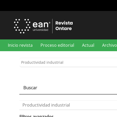
Navegación
principal
Contenido
principal
Barra
lateral
Inicio revista
Proceso editorial
Actual
Archivo
Buscar
Buscar
artículos
por
Filtros avanzados