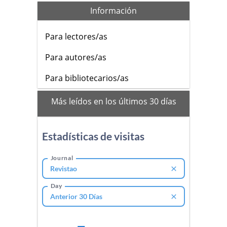
Información
Para lectores/as
Para autores/as
Para bibliotecarios/as
mas
Más leídos en los últimos 30 días
leidos