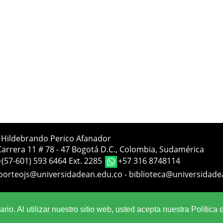
a Hildebrando Perico Afanador
Carrera 11 # 78 - 47 Bogotá D.C., Colombia, Sudamérica
+(57-601) 593 6464 Ext. 2285
+57 316 8748114
porteojs@universidadean.edu.co
-
biblioteca@universidade
Sistema OJS - Metabiblioteca |
io. Al utilizar nuestro sitio web, usted acepta nuestra Política 