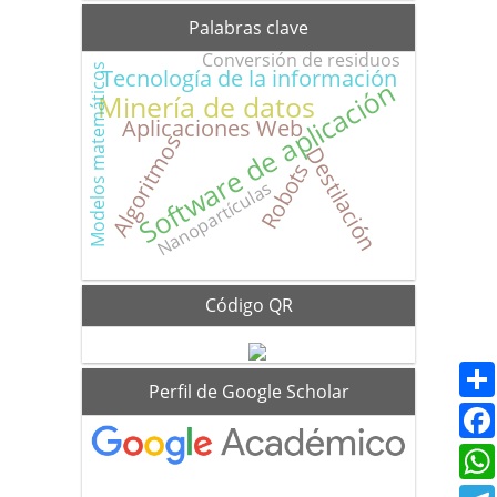
Palabras clave
Conversión de residuos
Modelos matemáticos
Tecnología de la información
Software de aplicación
Minería de datos
Aplicaciones Web
Algoritmos
Destilación
Robots
Nanopartículas
Código QR
scholar
Perfil de Google Scholar