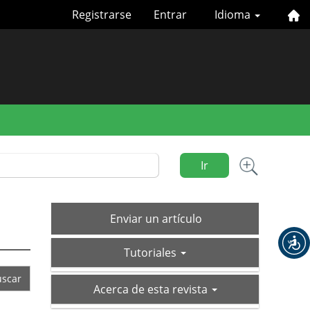
Registrarse
Entrar
Idioma
Ir
Enviar
Enviar un artículo
un
tutoriales
artículo
Tutoriales
acerca-
Acerca de esta revista
de