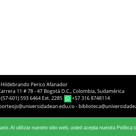
a Hildebrando Perico Afanador
Carrera 11 # 78 - 47 Bogotá D.C., Colombia, Sudamérica
+(57-601) 593 6464 Ext. 2285
+57 316 8748114
porteojs@universidadean.edu.co
-
biblioteca@universidade
Sistema OJS - Metabiblioteca |
io. Al utilizar nuestro sitio web, usted acepta nuestra Política 