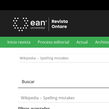
Navegación
principal
Contenido
principal
Barra
lateral
Inicio revista
Proceso editorial
Actual
Archivo
Buscar
Buscar
artículos
por
Filtros avanzados