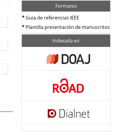
Formatos
*
Guia de referencias IEEE
*
Plantilla presentación de manuscritos
index
Indexada en