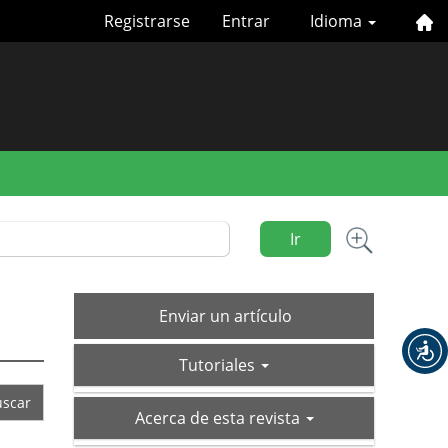
Registrarse
Entrar
Idioma
Ir
Enviar
Enviar un artículo
un
tutoriales
artículo
Tutoriales
acerca-
Acerca de esta revista
de