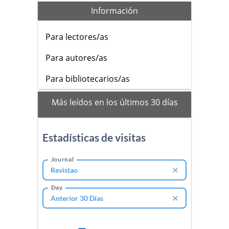
Información
Para lectores/as
Para autores/as
Para bibliotecarios/as
mas
Más leídos en los últimos 30 días
leidos