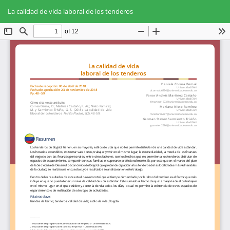
Volver
Des
De
a
La calidad de vida laboral de los tenderos
PD
los
detalles
del
artículo