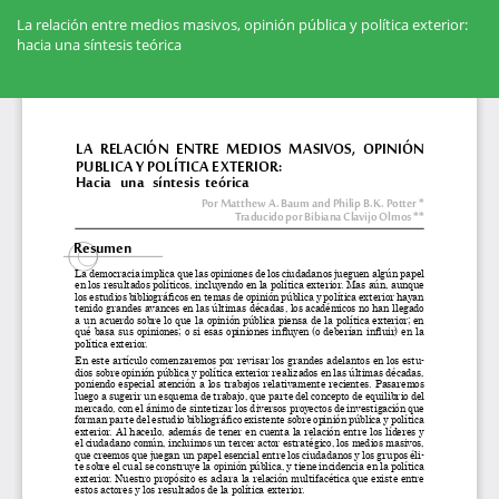
Volver
a
La relación entre medios masivos, opinión pública y política exterior:
los
hacia una síntesis teórica
detalles
del
Des
artículo
De
PD